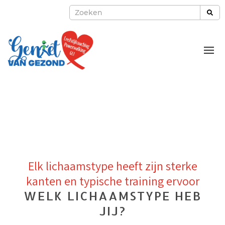
Over mij
Leefstijlcoaching
Powerwalking Nesselande
Blogs
Gratis
Elk lichaamstype heeft zijn sterke
kanten en typische training ervoor
WELK LICHAAMSTYPE HEB
JIJ?