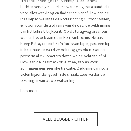
direct voor veel gelach. Sommige deelnemers
hadden vervolgens de hele wandeling extra aandacht
voor alles wat vloog en fladderde. Vanaf Flow aan de
Plas liepen we langs de Rotte richting Outdoor Valley,
en door voor de uitdaging van de dag: de beklimming
van het Lührs Uitkijkpunt. Op de terugweg brachten
we een bezoek aan de imkerij Ambrosius. Helaas
kreeg Petra, die niet zo’n fan is van bijen, juist een bij
in haar haar en werd ze ook nog gestoken. Wat een
pech! Na alle kilometers sloten we de ochtend af bij
Flow aan de Plas met koffie, thee, sap en voor
sommigen een heerlijke traktatie. De kleine cannoli’s
vielen bijzonder goed in de smaak. Lees verder de
ervaringen van powerwalker Inge
Lees meer
ALLE BLOGBERICHTEN