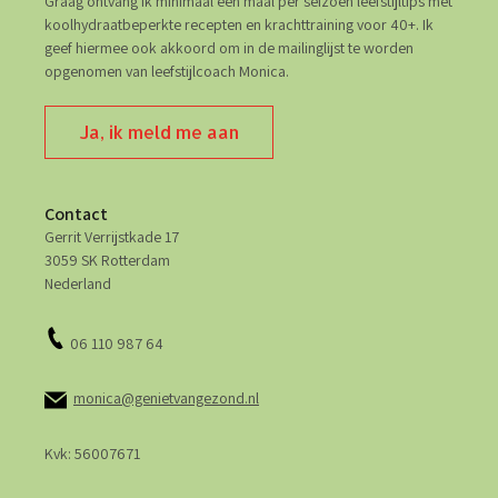
Graag ontvang ik minimaal één maal per seizoen leefstijltips met
koolhydraatbeperkte recepten en krachttraining voor 40+. Ik
geef hiermee ook akkoord om in de mailinglijst te worden
opgenomen van leefstijlcoach Monica.
Ja, ik meld me aan
Contact
Gerrit Verrijstkade 17
3059 SK Rotterdam
Nederland
06 110 987 64
monica@genietvangezond.nl
Kvk: 56007671