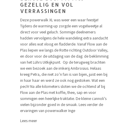
GEZELLIG EN VOL
VERRASSINGEN
Deze powerwalk XL was weer een waar feestje!
Tijdens de warming-up zorgde een vogelweetje al
direct voor veel gelach. Sommige deelnemers
hadden vervolgens de hele wandeling extra aandacht
voor alles wat vloog en fladderde. Vanaf Flow aan de
Plas liepen we langs de Rotte richting Outdoor Valley,
en door voor de uitdaging van de dag: de beklimming
van het Lührs Uitkijkpunt. Op de terugweg brachten
we een bezoek aan de imkerij Ambrosius. Helaas
kreeg Petra, die niet zo’n fan is van bijen, juist een bij
in haar haar en werd ze ook nog gestoken. Wat een
pech! Na alle kilometers sloten we de ochtend af bij
Flow aan de Plas met koffie, thee, sap en voor
sommigen een heerlijke traktatie. De kleine cannoli’s
vielen bijzonder goed in de smaak. Lees verder de
ervaringen van powerwalker Inge
Lees meer